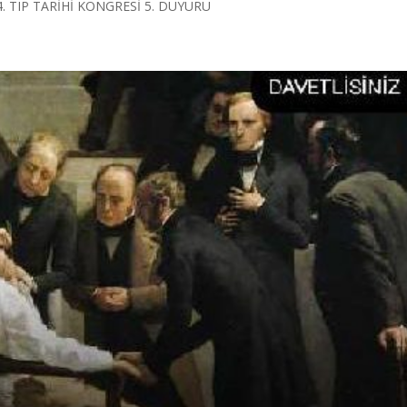
z. 14. TIP TARİHİ KONGRESİ 5. DUYURU