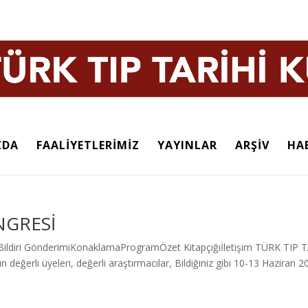
ZDA
FAALİYETLERİMİZ
YAYINLAR
ARŞİV
HA
NGRESİ
ildiri GönderimiKonaklamaProgramÖzet Kitapçığıİletişim TÜRK TIP 
i üyeleri, değerli araştırmacılar, Bildiğiniz gibi 10-13 Haziran 2