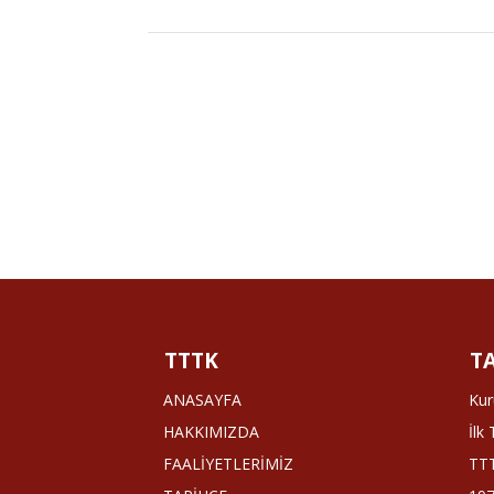
TTTK
T
ANASAYFA
Kur
HAKKIMIZDA
İlk
FAALİYETLERİMİZ
TTT