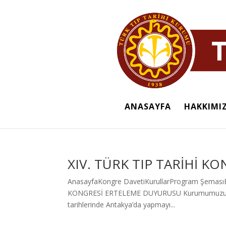
ANASAYFA
HAKKIMI
XIV. TÜRK TIP TARİHİ KO
AnasayfaKongre DavetiKurullarProgram ŞemasıB
KONGRESİ ERTELEME DUYURUSU Kurumumuzun değerl
tarihlerinde Antakya’da yapmayı...