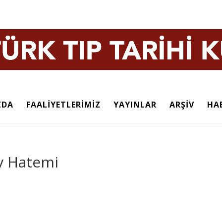
ZDA
FAALİYETLERİMİZ
YAYINLAR
ARŞİV
HA
v Hatemi