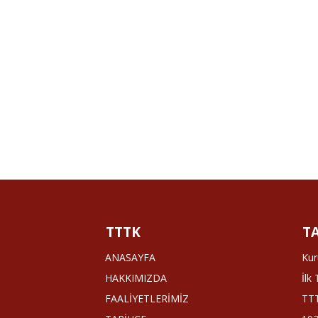
TTTK
T
ANASAYFA
Kur
HAKKIMIZDA
İlk
FAALİYETLERİMİZ
TTT